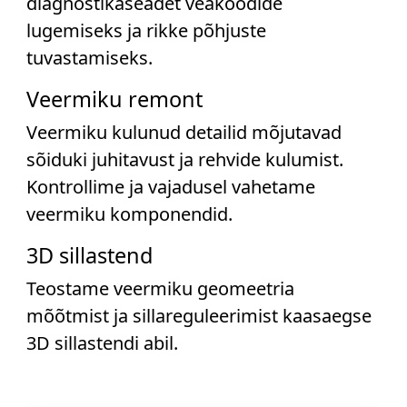
diagnostikaseadet veakoodide
lugemiseks ja rikke põhjuste
tuvastamiseks.
Veermiku remont
Veermiku kulunud detailid mõjutavad
sõiduki juhitavust ja rehvide kulumist.
Kontrollime ja vajadusel vahetame
veermiku komponendid.
3D sillastend
Teostame veermiku geomeetria
mõõtmist ja sillareguleerimist kaasaegse
3D sillastendi abil.