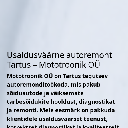
Usaldusväärne autoremont
Tartus – Mototroonik OÜ
Mototroonik OÜ on Tartus tegutsev
autoremonditöökoda, mis pakub
sõiduautode ja väiksemate
tarbesõidukite hooldust, diagnostikat
ja remonti. Meie eesmärk on pakkuda
klientidele usaldusväärset teenust,
korrektset diagnostikat ja kvaliteetselt