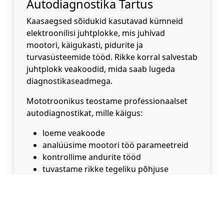
Autodiagnostika Tartus
Kaasaegsed sõidukid kasutavad kümneid
elektroonilisi juhtplokke, mis juhivad
mootori, käigukasti, pidurite ja
turvasüsteemide tööd. Rikke korral salvestab
juhtplokk veakoodid, mida saab lugeda
diagnostikaseadmega.
Mototroonikus teostame professionaalset
autodiagnostikat, mille käigus:
loeme veakoode
analüüsime mootori töö parameetreid
kontrollime andurite tööd
tuvastame rikke tegeliku põhjuse
Õige diagnostika aitab vältida tarbetuid
varuosade vahetusi ja säästab kliendi raha.