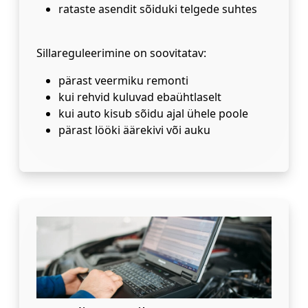
rataste asendit sõiduki telgede suhtes
Sillareguleerimine on soovitatav:
pärast veermiku remonti
kui rehvid kuluvad ebaühtlaselt
kui auto kisub sõidu ajal ühele poole
pärast lööki äärekivi või auku