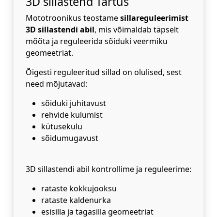
3D sillastend Tartus
Mototroonikus teostame
sillareguleerimist
3D sillastendi abil
, mis võimaldab täpselt
mõõta ja reguleerida sõiduki veermiku
geomeetriat.
Õigesti reguleeritud sillad on olulised, sest
need mõjutavad:
sõiduki juhitavust
rehvide kulumist
kütusekulu
sõidumugavust
3D sillastendi abil kontrollime ja reguleerime:
rataste kokkujooksu
rataste kaldenurka
esisilla ja tagasilla geomeetriat