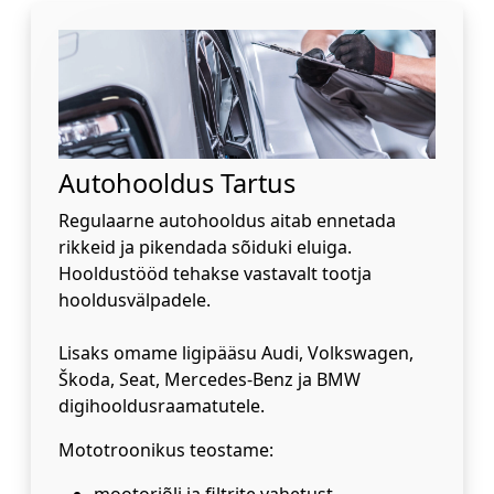
Autohooldus Tartus
Regulaarne autohooldus aitab ennetada
rikkeid ja pikendada sõiduki eluiga.
Hooldustööd tehakse vastavalt tootja
hooldusvälpadele.
Lisaks omame ligipääsu Audi, Volkswagen,
Škoda, Seat, Mercedes-Benz ja BMW
digihooldusraamatutele.
Mototroonikus teostame:
mootoriõli ja filtrite vahetust